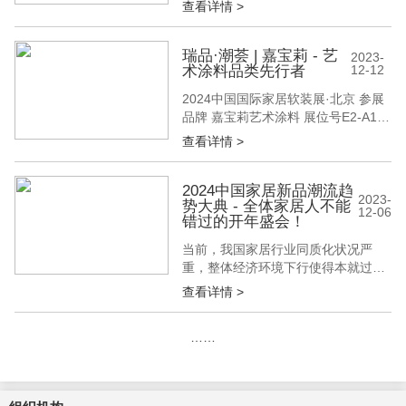
查看详情 >
起“2024中国家居新品潮流趋势大
典”品牌行活动。活动旨在挖掘家居企
业的创新亮点和企业在产品设计、制
瑞品·潮荟 | 嘉宝莉 - 艺
2023-
术涂料品类先行者
12-12
造、营销等方面的独特经验，并结合
大典、展会、媒体和设计师等多渠道
2024中国国际家居软装展·北京 参展
的资源与优势，共同探讨家居行业的
品牌 嘉宝莉艺术涂料 展位号E2-A10
市...
于平面，超越平凡 嘉宝莉艺术涂料
查看详情 >
致力于做放心涂料的 倡导者和践行者
《瑞品·潮荟》有幸邀请 嘉宝莉艺术
涂料 项目总监彭元聪 畅谈2024新动
2024中国家居新品潮流趋
2023-
势大典 - 全体家居人不能
作 嘉宝莉艺术涂料项目总监 彭元聪
12-06
错过的开年盛会！
深圳窗帘布艺展家纺布艺展会2025北
京墙纸...
当前，我国家居行业同质化状况严
重，整体经济环境下行使得本就过剩
的产能难以被迅速消耗。在行业内
查看详情 >
部，政府精装修政策发布，装修公司
整装模式和全屋企业拎包入住的新模
……
式出现也让越来越多的家居企业生存
日益艰难。与此同时，市场端变得更
加谨慎理智，需求愈发多样，消费者
的注意力开始重新回归产品本身的品