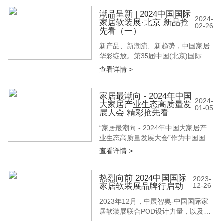
国（北京）国际墙纸墙布窗帘暨家居
软装饰展览会（中国国际家居软装
潮品呈新 | 2024中国国际
2024-
家居软装展·北京 新品抢
展）将于2024年3月20-22日，在北京
02-26
先看（一）
•中国国际展览中心（顺义馆）开幕，
希望助力各大品牌、经销...
新产品、新潮流、新趋势，中国家居
华彩绽放。第35届中国(北京)国际墙
纸墙布窗帘暨家居软装饰展览会(简
查看详情 >
称:BWFE2024)将于2024年3月20-22
日，在北京·中国国际展览中心(顺义
馆)召开。我们特别推出潮品呈新栏
家居最潮向 - 2024年中国
2024-
大家居产业生态高质量发
目，抢先揭秘优选参展品牌的新品潮
01-05
展大会 精彩抢先看
品，让您先睹为快。（排名不分先后,
持续更新中......
“家居最潮向 - 2024年中国大家居产
业生态高质量发展大会”作为中国国际
家居软装展主论坛，将于2024年3月
查看详情 >
20日在北京·中国国际展览中心（顺义
馆）正式开幕。 2024中国国际家居
软装展·北京以墙面饰材为核心，从跨
热烈向前 2024中国国际
2023-
家居软装展品牌行启动
12-26
界到无界覆盖家居软装全品类。为了
探索软装行业的未来发展方向，为软
2023年12月，中展智奥-中国国际家
装行业升级启迪新思...
居软装展联合POD设计力量，以及新
浪家居、搜狐家居等多家媒体发