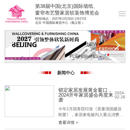
第38届中国(北京)国际墙纸、
窗帘布艺暨家居软装饰博览会
时间/地点：2027年2月25日-2月27日
北京·中国国际展览中心（顺义馆 ）
网站首页
展商服务
观众服务
展位图纸
新闻中心
资料下载
展位申请
锁定家居发展黄金窗口，
2024-
2024开年家居盛会再度来
02-26
集团展会
袭
参展联络
今年2月国务院印发《质量强国建设
刚要》，家居家电被列入重点消费
品，释放出属于家居行业的利好信
查看详情 >
号。值此开年黄金窗口期，第35届中