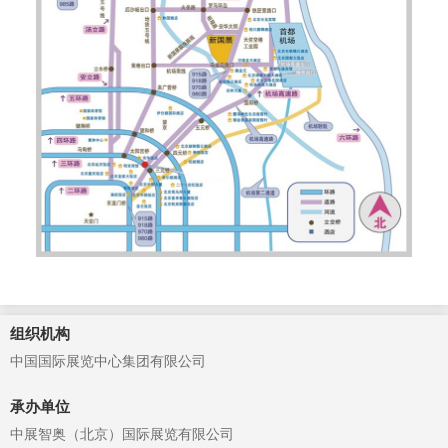
组织机构
中国国际展览中心集团有限公司
承办单位
中展智奥（北京）国际展览有限公司