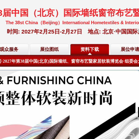
38届中国（北京）国际墙纸窗帘布艺
The 38st China（Beijing）International Hometextiles & Interio
时间: 2027年2月25日-2月27日 地点: 北京·中
·2027年第38届中国(北京)国际墙纸、窗帘布艺暨家居软装博览会·组委
观众服务
展位图纸
资料下载
展位申
距离展会开幕倒计时还有
201
天
09
小时
28
分
07
秒
·2027年第38届中国(北京)国际墙纸、窗帘布艺暨家居软装博览会·组委
距离展会开幕倒计时还有
201
天
09
小时
28
分
07
秒