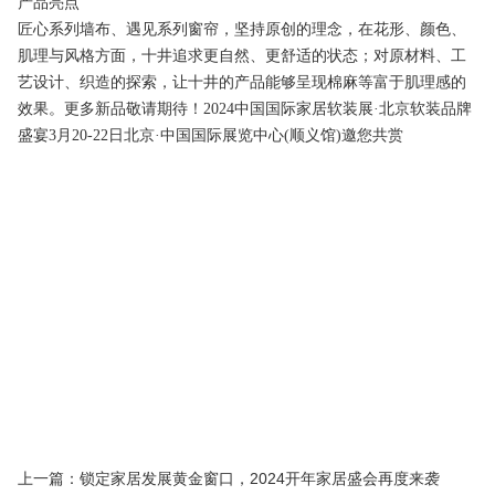
产品亮点
匠心系列墙布、遇见系列窗帘，坚持原创的理念，在花形、颜色、
肌理与风格方面，十井追求更自然、更舒适的状态；对原材料、工
艺设计、织造的探索，让十井的产品能够呈现棉麻等富于肌理感的
效果。更多新品敬请期待！2024中国国际家居软装展·北京软装品牌
盛宴3月20-22日北京·中国国际展览中心(顺义馆)邀您共赏
深圳窗帘布艺展
家纺布艺展会
2025北京墙纸展览会
2025年上
海墙纸展览会
2025上海壁纸展会
上海窗帘布艺展
2025年北京
墙纸展览会
墙纸展览会
壁纸展
墙纸展会
布艺软装展
家居
布艺展
窗帘布艺展
墙纸博览会
建材展览会
建筑装饰材料
展
北京建材展览会
北京建博会
建材展
北京建材展
墙纸软
装展览会
上海壁纸展会
北京墙纸展
2025年北京墙纸展览会
2025年上海墙纸展会
北京壁纸展览会
北京墙纸展会
2025年上
海墙纸软装展会
上海墙布展览会
杭州壁纸博览会
上海墙纸展
会
新型壁材展
墙饰材料展
墙壁材料展会
皮革软包展
皮革
软装展
布艺软装展会
家纺布艺展
窗帘布艺展览会
窗帘展
会
墙纸软装博览会
壁纸展
墙纸展
上一篇：锁定家居发展黄金窗口，2024开年家居盛会再度来袭