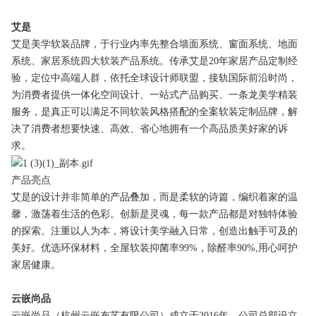
艾是
艾是美学软装品牌，于行业内率先整合墙面系统、窗面系统、地面
系统、家居系统四大软装产品系统。传承艾是20年家居产品定制经
验，定位中高端人群，依托全球设计师联盟，接轨国际前沿时尚，
为消费者提供一体化空间设计、一站式产品购买、一条龙美学精装
服务，是真正可以满足不同软装风格搭配的全案软装定制品牌，解
决了消费者想要快速、高效、省心地拥有一个高品质美好家的诉
求。
产品亮点
艾是的设计并非简单的产品叠加，而是柔软的诗篇，编织着家的温
馨，激荡着生活的色彩。创新是灵魂，每一款产品都是对独特体验
的探索。注重以人为本，将设计美学融入日常，创造出触手可及的
美好。优选环保材料，全屋软装抑菌率99%，除醛率90%,用心呵护
家居健康。
云嵌尚品
云嵌尚品（杭州云嵌布艺有限公司）成立于2016年，公司总部设立