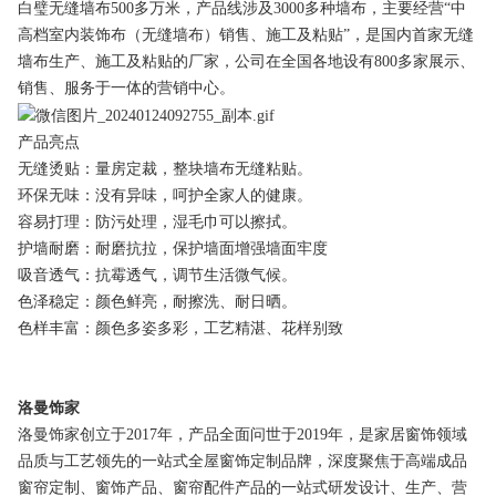
白璧无缝墙布500多万米，产品线涉及3000多种墙布，主要经营“中
高档室内装饰布（无缝墙布）销售、施工及粘贴”，是国内首家无缝
墙布生产、施工及粘贴的厂家，公司在全国各地设有800多家展示、
销售、服务于一体的营销中心。
产品亮点
无缝烫贴：量房定裁，整块墙布无缝粘贴。
环保无味：没有异味，呵护全家人的健康。
容易打理：防污处理，湿毛巾可以擦拭。
护墙耐磨：耐磨抗拉，保护墙面增强墙面牢度
吸音透气：抗霉透气，调节生活微气候。
色泽稳定：颜色鲜亮，耐擦洗、耐日晒。
色样丰富：颜色多姿多彩，工艺精湛、花样别致
洛曼饰家
洛曼饰家创立于2017年，产品全面问世于2019年，是家居窗饰领域
品质与工艺领先的一站式全屋窗饰定制品牌，深度聚焦于高端成品
窗帘定制、窗饰产品、窗帘配件产品的一站式研发设计、生产、营