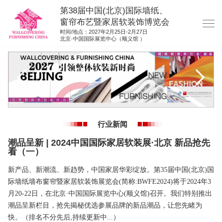
第38届中国(北京)国际墙纸、
窗帘布艺暨家居软装饰博览会
时间/地点：2027年2月25日-2月27日
北京·中国国际展览中心（顺义馆 ）
网站首页
展商服务
观众服务
展位图纸
行业新闻
资料下载
潮品呈新 | 2024中国国际家居软装展·北京 新品抢先
展位申请
看（一）
集团展会
新产品、新潮流、新趋势，中国家居华彩绽放。第35届中国(北京)国
际墙纸墙布窗帘暨家居软装饰展览会(简称:BWFE2024)将于2024年3
参展联络
月20-22日，在北京·中国国际展览中心(顺义馆)召开。我们特别推出
潮品呈新栏目，抢先揭秘优选参展品牌的新品潮品，让您先睹为
快。（排名不分先后,持续更新中...）