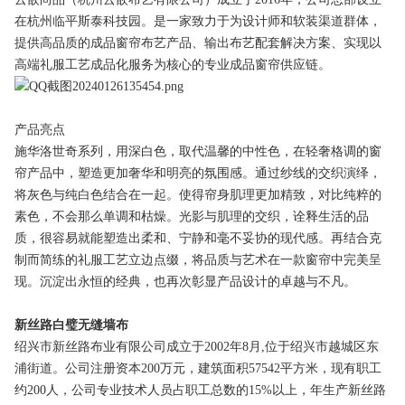
在杭州临平斯泰科技园。是一家致力于为设计师和软装渠道群体，
提供高品质的成品窗帘布艺产品、输出布艺配套解决方案、实现以
高端礼服工艺成品化服务为核心的专业成品窗帘供应链。
产品亮点
施华洛世奇系列，用深白色，取代温馨的中性色，在轻奢格调的窗
帘产品中，塑造更加奢华和明亮的氛围感。通过纱线的交织演绎，
将灰色与纯白色结合在一起。使得帘身肌理更加精致，对比纯粹的
素色，不会那么单调和枯燥。光影与肌理的交织，诠释生活的品
质，很容易就能塑造出柔和、宁静和毫不妥协的现代感。再结合克
制而简练的礼服工艺立边点缀，将品质与艺术在一款窗帘中完美呈
现。沉淀出永恒的经典，也再次彰显产品设计的卓越与不凡。
新丝路白璧无缝墙布
绍兴市新丝路布业有限公司成立于2002年8月,位于绍兴市越城区东
浦街道。公司注册资本200万元，建筑面积57542平方米，现有职工
约200人，公司专业技术人员占职工总数的15%以上，年生产新丝路