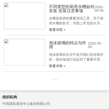
如今装修材料选择多，推拉门的选择
也都各有不同，这里就来看看建博会
不同类型的厨房水槽如何
2020-
安装 安装注意事项
05-06
介绍的比较好的材料挑选，综合实际
装修需求进行打造。 1.厨房推拉门什
水槽是厨房的重要清洗工具，关于厨
么样的好——不锈钢 考虑厨房的推拉
房水槽的款式，市面上常见的分为台
门设...
上盆、台中盆和台下盆几种。那么不
查看详情 >
同类型的厨房水槽如何安装呢?安装
注意事项是什么?下面建博会就为您
介绍一下，一起来看看吧。 不同类型
泡沫玻璃的特点与作
2020-05-
用
04
的厨房水槽如何安装? 一、台上盆的
安装方法 1、直接在台面上开一个
泡沫玻璃在生活中是与我们息息相关
洞，然后把水槽放上去就可以了。
的，他在保温行业起到了重要作用，
2、后...
也是保温行业的重大发展，下面建材
查看详情 >
展小编就来给大家介绍一下泡沫玻璃
的特点及作用吧。 泡沫玻璃是一种以
……
废平板玻璃和瓶罐玻璃为原料，经高
温发泡成型的多孔无机非金属材料，
具有防火、防水，无毒、耐腐蚀、防
蛀，不老化，无放射性、绝缘，防磁
组织机构
波、防静...
中国国际展览中心集团有限公司