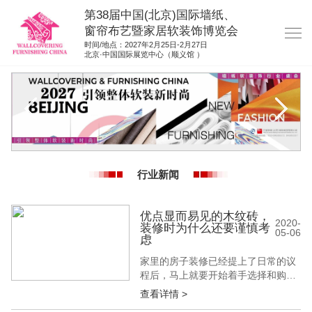
第38届中国(北京)国际墙纸、
窗帘布艺暨家居软装饰博览会
时间/地点：2027年2月25日-2月27日
北京·中国国际展览中心（顺义馆 ）
网站首页
展商服务
观众服务
展位图纸
行业新闻
资料下载
展位申请
优点显而易见的木纹砖，
2020-
装修时为什么还要谨慎考
05-06
集团展会
虑
参展联络
家里的房子装修已经提上了日常的议
程后，马上就要开始着手选择和购买
装修材料。首先，刻不容缓的就是确
查看详情 >
定好硬装材料。但是，有的业主，已