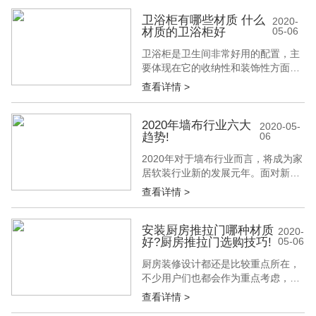
经确定好了墙面装修使用乳胶漆，却
一直苦恼于地面装修使用木地板还是
卫浴柜有哪些材质 什么
2020-
材质的卫浴柜好
05-06
瓷砖?下面就随建博会一起来了解一
下吧。 诚然，木地板具有实木自然、
卫浴柜是卫生间非常好用的配置，主
朴实的装饰效果，双脚踩在上面的触
要体现在它的收纳性和装饰性方面，
感也很舒...
它是用来收纳一些物品的，在选购卫
查看详情 >
浴柜的时候，很多人比较重视它的外
观，而忽视了它的实用性，现在市面
上卫浴柜有很多材质可以选择，但是
2020年墙布行业六大
2020-05-
趋势!
06
由于浴室潮湿的环境所致，并不是所
有的材质都好用，下面建博会小编来
2020年对于墙布行业而言，将成为家
介绍下卫浴柜有哪些材质和什么材质
居软装行业新的发展元年。面对新的
的卫浴柜好...
一年，我们既要对过往进行复盘总
查看详情 >
结，又要对未来进行规划解码。我们
不担心明天的到来，我们只是要小心
应对明天的变化。以市场为导向，以
安装厨房推拉门哪种材质
2020-
好?厨房推拉门选购技巧!
05-06
消费需求为切入口、以流量为核心，
以企业核心竞争力为驱动。这些要素
厨房装修设计都还是比较重点所在，
都将成为驱动行业发展的要素，也将
不少用户们也都会作为重点考虑，比
成为企业...
如厨房推拉门什么样的好?这是在装
查看详情 >
修设计的时候必然要考虑所在，当然