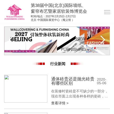
第38届中国(北京)国际墙纸、
窗帘布艺暨家居软装饰博览会
时间/地点：2027年2月25日-2月27日
北京·中国国际展览中心（顺义馆 ）
网站首页
展商服务
观众服务
展位图纸
行业新闻
资料下载
展位申请
通体砖贵还是抛光砖贵
2020-
有哪些区别
05-06
集团展会
在装修时瓷砖是不可缺少的一部分，
参展联络
现在市面上出现各种各样的瓷砖，比
如有仿古砖，玻化砖，通体砖和抛光
查看详情 >
砖等，其中使用比较多的就是通体砖
和抛光砖。那么通体砖贵还是抛光砖