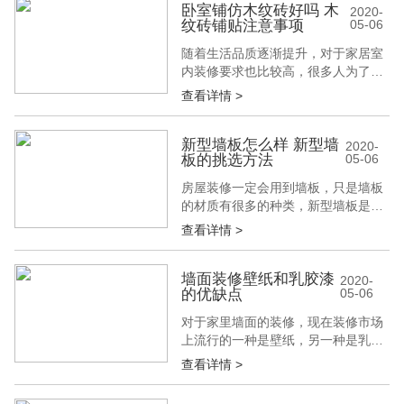
贵?有哪些区别 ?接下来我们跟着建博
卧室铺仿木纹砖好吗 木
2020-
纹砖铺贴注意事项
05-06
会小编一起来了解吧! 一、通体砖贵
还是抛光砖贵 1、说道这两款砖那个
随着生活品质逐渐提升，对于家居室
贵的话，主要是看两种砖的质量，不
内装修要求也比较高，很多人为了追
同...
求时尚，个性化的家居设计，室内铺
查看详情 >
设一层仿木纹砖，而仿木纹砖它有着
自然朴实、纹路逼真作用。那么卧室
铺仿木纹砖好吗?木纹砖铺贴注意事
新型墙板怎么样 新型墙
2020-
板的挑选方法
05-06
项?接下来我们跟着建博会小编一起
来了解吧! 一、卧室铺仿木纹砖好吗
房屋装修一定会用到墙板，只是墙板
1、在装修卧室时，许多人都想在卧
的材质有很多的种类，新型墙板是人
室里铺...
们都比较喜欢的，所以大家最好是先
查看详情 >
了解有哪些适合自己房屋风格的，在
购买的时候一定要掌握方法，那么新
型墙板怎么样呢?新型墙板的挑选方
墙面装修壁纸和乳胶漆
2020-
的优缺点
05-06
法有哪些呢?下面就由建博会的小编
来给大家介绍一下吧。 一、新型墙板
对于家里墙面的装修，现在装修市场
怎么样 1、多功能轻质复合墙板到底
上流行的一种是壁纸，另一种是乳胶
是一种...
漆，这两种方式是最受欢迎的。很多
查看详情 >
人问了，到底是选择壁纸好呢，还是
乳胶漆好呢?别着急，有过装修经验