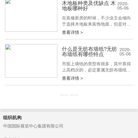
的人来用实际经验告诉你。一起来跟
木地板种类及优缺点 木
2020-
地板哪种好
05-06
建博会小编了解一下吧。 乳胶漆的优
点： 1、乳胶漆相对便宜一些，就算
在装修新房的时候，不少业主会倾向
是用大品牌的乳胶漆，整体下来也不
于选择木地板来装饰地面，但是对于
会花太...
木地板大家了解多少呢?木地板种类
查看详情 >
及优缺点有哪些呢我们选择哪种木地
板作为室内地面装饰材料会比较好
呢?接下来建博会小编就简单的给大
什么是无纺布墙纸?无纺
2020-
布墙纸有哪些特点
05-06
家介绍一下木地板种类及优缺点。 木
地板种类及优缺点 1、 实木地板 实木
市面上墙纸的类型有很多，其中算得
地板是由天然木材制作而成的，又被
上高档次的，必定要属无纺布墙纸
人们...
了。那么，什么是无纺布墙纸呢?无
查看详情 >
纺布墙纸有哪些特点?下面就和建博
会一起来了解吧。 什么是无纺布墙
……
……
纸? 无纺墙纸，也叫无纺布墙纸或者
无纺纸墙纸，是高档墙纸/壁纸的一
种。 由于采用天然植物纤维无纺工艺
制成，拉力更强、更环保，不发霉发
组织机构
黄，透气...
中国国际展览中心集团有限公司