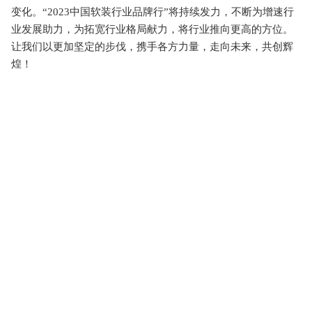
变化。“2023中国软装行业品牌行”将持续发力，不断为增速行
业发展助力，为拓宽行业格局献力，将行业推向更高的方位。
让我们以更加坚定的步伐，携手各方力量，走向未来，共创辉
煌！
深圳窗帘布艺展
家纺布艺展会
2025北京墙纸展览会
2025
年上海墙纸展览会
2025上海壁纸展会
上海窗帘布艺展
2025年北京墙纸展览会
墙纸展览会
壁纸展
墙纸展会
布
艺软装展
家居布艺展
窗帘布艺展
墙纸博览会
建材展览
会
建筑装饰材料展
北京建材展览会
北京建博会
建材
展
北京建材展
墙纸软装展览会
上海壁纸展会
北京墙纸
展
2025年北京墙纸展览会
2025年上海墙纸展会
北京壁纸
展览会
北京墙纸展会
2025年上海墙纸软装展会
上海墙布
展览会
杭州壁纸博览会
上海墙纸展会
新型壁材展
墙饰
材料展
墙壁材料展会
皮革软包展
皮革软装展
布艺软装
展会
家纺布艺展
窗帘布艺展览会
窗帘展会
墙纸软装博
览会
壁纸展
墙纸展