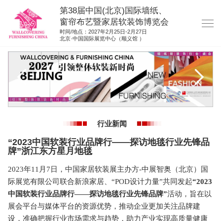
第38届中国(北京)国际墙纸、
窗帘布艺暨家居软装饰博览会
时间/地点：2027年2月25日-2月27日
北京·中国国际展览中心（顺义馆 ）
网站首页
展商服务
观众服务
展位图纸
行业新闻
资料下载
“2023中国软装行业品牌行——探访地毯行业先锋品
展位申请
牌”浙江东方星月地毯
集团展会
2023年11月7日，中国家居软装展主办方-中展智奥（北京）国
际展览有限公司联合新浪家居、“POD设计力量”共同发起
“2023
参展联络
中国软装行业品牌行——探访地毯行业先锋品牌”
活动，旨在以
展会平台与媒体平台的资源优势，推动企业更加关注品牌建
设，准确把握行业市场需求与趋势，助力产业实现高质量健康