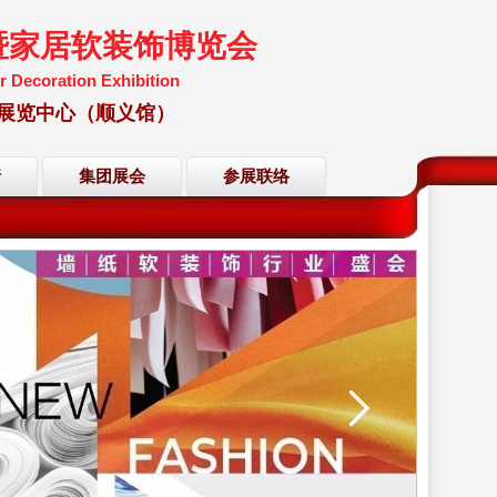
暨家居软装饰博览会
r Decoration Exhibition
国国际展览中心（顺义馆）
请
集团展会
参展联络
会大会网站
会大会网站