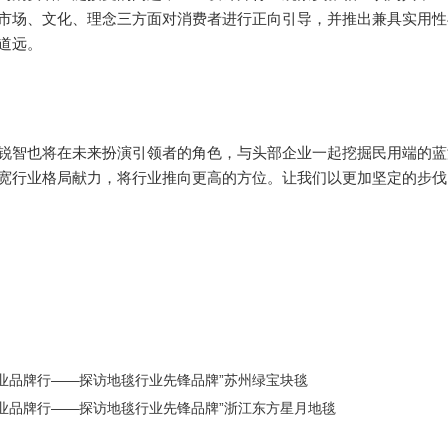
市场、文化、理念三方面对消费者进行正向引导，并推出兼具实用性
道远。
锐智也将在未来扮演引领者的角色，与头部企业一起挖掘民用端的蓝海
宽行业格局献力，将行业推向更高的方位。让我们以更加坚定的步伐
展会
2025北京墙纸展览会
2025年上海墙纸展览会
2025上海壁纸展会
艺软装展
家居布艺展
窗帘布艺展
墙纸博览会
建材展览会
建筑装
上海壁纸展会
北京墙纸展
2025年北京墙纸展览会
2025年上海墙纸
杭州壁纸博览会
上海墙纸展会
新型壁材展
墙饰材料展
墙壁材料展
展会
墙纸软装博览会
壁纸展
墙纸展
行业品牌行——探访地毯行业先锋品牌”苏州绿宝块毯
行业品牌行——探访地毯行业先锋品牌”浙江东方星月地毯