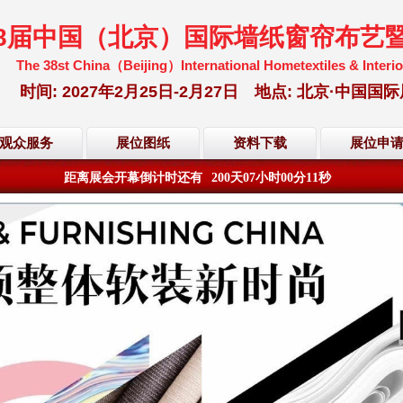
38届中国（北京）国际墙纸窗帘布艺
The 38st China（Beijing）International Hometextiles & Interio
时间: 2027年2月25日-2月27日 地点: 北京·中
观众服务
展位图纸
资料下载
展位申
·2027年第38届中国(北京)国际墙纸、窗帘布艺暨家居软装博览会·组委
距离展会开幕倒计时还有
200
天
07
小时
00
分
10
秒
·2027年第38届中国(北京)国际墙纸、窗帘布艺暨家居软装博览会·组委
距离展会开幕倒计时还有
200
天
07
小时
00
分
10
秒