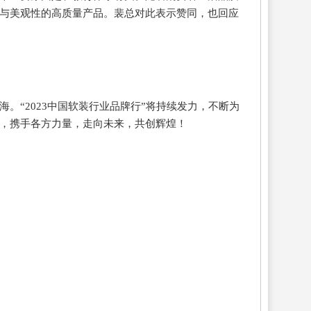
与美观性的高质量产品。裴总对此表示赞同，也回应
。“2023中国软装行业品牌行”将持续发力，不断为
，携手各方力量，走向未来，共创辉煌！
上海窗帘布艺展
2025年北京墙纸展览会
墙纸展览
饰材料展
北京建材展览会
北京建博会
建材展
北京
展会
北京壁纸展览会
北京墙纸展会
2025年上海墙纸软
会
皮革软包展
皮革软装展
布艺软装展会
家纺布艺