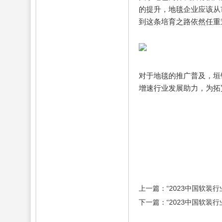
的提升，地毯企业应该从
到这条培育之路依然任重
对于地毯的推广普及，垣
增速行业发展助力，为拓
深圳窗帘布艺展
家纺布艺
会
壁纸展
墙纸展会
布
建材展
墙纸软装展览会
装展会
上海墙布展览会
展
窗帘布艺展览会
窗帘
上一篇：“2023中国软装
下一篇：“2023中国软装