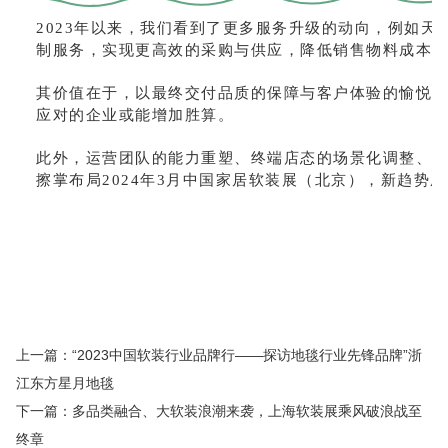
2023年以来，我们看到了更多服务升级的动向，例如
制服务，实现更高效的采购与供应，降低销售物料成本
其价值在于，以最终交付品质的保障与客户体验的愉悦
应对的企业或能增加胜算。
此外，运营团队的能力重塑、终端店态的场景化调整、整
擦掌布局2024年3月中国家居软装展（北京），新趋势
深圳窗帘布艺展
家纺布艺展会
2025北京墙纸展览会
会
壁纸展
墙纸展会
布艺软装展
家居布艺展
窗
材展
墙纸软装展览会
上海壁纸展会
北京墙纸展
2
展会
上海墙布展览会
杭州壁纸博览会
上海墙纸展
窗帘布艺展览会
窗帘展会
墙纸软装博览会
壁纸展
上一篇：“2023中国软装行业品牌行——探访地毯行业先锋品牌”浙
江东方星月地毯
下一篇：多品类融合、大软装浪潮来袭，上海软装展乘风破浪战至
终章