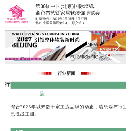
第38届中国(北京)国际墙纸、
窗帘布艺暨家居软装饰博览会
时间/地点：2027年2月25日-2月27日
北京·中国国际展览中心（顺义馆 ）
网站首页
展商服务
观众服务
展位图纸
行业新闻
资料下载
行业动态前瞻 墙纸墙布行业六大显著趋势
展位申请
集团展会
综合2023年以来数十家主流品牌的动态，墙纸墙布行
参展联络
已激战正酣。