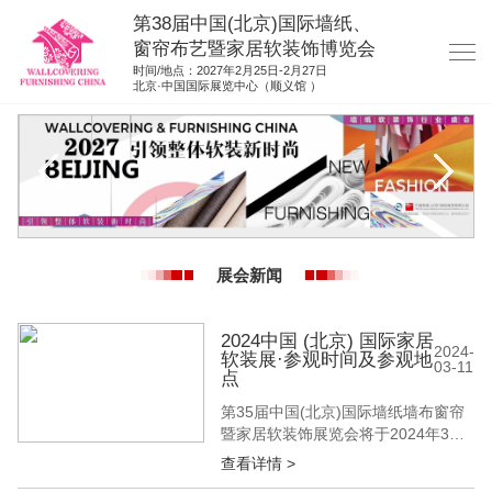
第38届中国(北京)国际墙纸、
窗帘布艺暨家居软装饰博览会
时间/地点：2027年2月25日-2月27日
北京·中国国际展览中心（顺义馆 ）
网站首页
展商服务
观众服务
展位图纸
展会新闻
资料下载
展位申请
2024中国 (北京) 国际家居
2024-
软装展·参观时间及参观地
03-11
集团展会
点
参展联络
第35届中国(北京)国际墙纸墙布窗帘
暨家居软装饰展览会将于2024年3月
20-22日在中国国际展览中心(顺义馆)
查看详情 >
召开。作为墙面装饰为主导、覆盖家