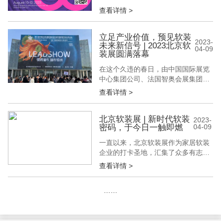
品...
查看详情 >
立足产业价值，预见软装
2023-
未来新信号 | 2023北京软
04-09
装展圆满落幕
在这个久违的春日，由中国国际展览
中心集团公司、法国智奥会展集团共
同主办，中展智奥（北京）国际展览
查看详情 >
有限公司承办的，第33届中国(北京)
国际墙纸墙布窗帘暨家居软装饰展览
会于北京圆满落幕。 3月26日-28日，
北京软装展 | 新时代软装
2023-
密码，于今日一触即燃
04-09
为期3天的展会中，展品范围涵盖了
墙纸墙布、窗帘及配饰、家纺布艺、
一直以来，北京软装展作为家居软装
艺术漆艺术涂料、家居高端摆件等...
企业的打卡圣地，汇集了众多有志成
为行业冠军的头部企业和品牌，他们
查看详情 >
在群雄逐鹿展出新产品、新设计和新
战略的同时，也正合力推动着北京软
……
装展，形成有设计趋势，有商业转
化，亦有行业交流的综合生态。 「领
绣」在北京软装展现场首发新型环保