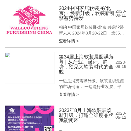
居软装全品类的整体软装展览展示平
台，展品涵盖墙纸墙布、窗帘布艺、
2024中国家居软装展(北
2023-
京) · 焕新升级，软装新引
全屋软装、艺术涂料、智能遮阳、地
09-11
擎蓄势待发
毯、家居饰品等软装一体化产品。 本
次将全力汇...
相约 中国家居软装展·北京 共启软装
新未来 2024年3月20-22日，第35届
中国(北京)国际墙纸墙布窗帘暨家居
查看详情 >
软装饰展览会(简称:BWFE2024)将在
北京·中国国际展览中心(顺义馆)召
开。预计展览面积10万平方米、参展
第34届上海软装展圆满落
幕 | 从产业、设计、趋
企业1000+、接待观众8万+人次，同
2023-
势，预见大软装时代的全
08-18
期举办中国(北京)国际墙面装饰材料
貌
展...
一边是消费需求升级、软装意识觉醒
的市场倒逼， 一边是行业发展、平台
助推的自我驱动， 整个软装产业在两
查看详情 >
股内外力量的作用下，正迎来崭新的
大软装时代。 刚刚落幕的第34届上海
软装展，立足产业、设计和趋势，拼
2023年8月上海软装展焕
2023-
新升级，打造全维度品牌
凑出大软装时代的全貌，助力软装人
05-12
赋能闭环
聆听时代风声，激荡着与时代脉搏同
频同息的共鸣。 聚合软装全品类精
...