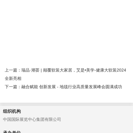
布艺展
窗帘布艺展
墙纸博览会
建材展览会
建筑装饰材料
展
北京建材展览会
北京建博会
建材展
北京建材展
墙纸软
装展览会
上海壁纸展会
北京墙纸展
2025年北京墙纸展览会
2025年上海墙纸展会
北京壁纸展览会
北京墙纸展会
2025年上
海墙纸软装展会
上海墙布展览会
杭州壁纸博览会
上海墙纸展
会
新型壁材展
墙饰材料展
墙壁材料展会
皮革软包展
皮革
软装展
布艺软装展会
家纺布艺展
窗帘布艺展览会
窗帘展
会
墙纸软装博览会
壁纸展
墙纸展
上一篇：瑞品·潮荟 | 颠覆软装大家居，艾是•美学-健康大软装2024
全新亮相
下一篇：融合赋能 创新发展 - 地毯行业高质量发展峰会圆满成功
组织机构
中国国际展览中心集团有限公司
承办单位