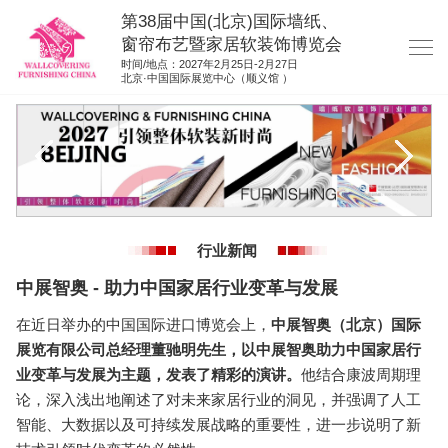
第38届中国(北京)国际墙纸、
窗帘布艺暨家居软装饰博览会
时间/地点：2027年2月25日-2月27日
北京·中国国际展览中心（顺义馆 ）
网站首页
展商服务
观众服务
展位图纸
行业新闻
资料下载
中展智奥 - 助力中国家居行业变革与发展
展位申请
在近日举办的中国国际进口博览会上，
中展智奥（北京）国际
集团展会
展览有限公司总经理董驰明先生，以中展智奥助力中国家居行
参展联络
业变革与发展为主题，发表了精彩的演讲。
他结合康波周期理
论，深入浅出地阐述了对未来家居行业的洞见，并强调了人工
智能、大数据以及可持续发展战略的重要性，进一步说明了新