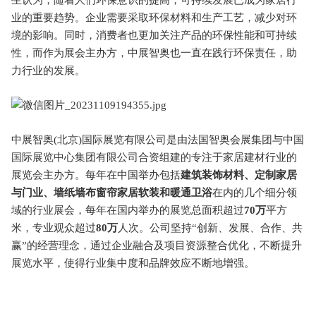
业的重要趋势。企业需要采取环保材料和生产工艺，减少对环
境的影响。同时，消费者也更加关注产品的环保性能和可持续
性，而作为展会主办方，中展智奥也一直在践行环保责任，助
力行业的发展。
中展智奥(北京)国际展览有限公司是由法国智奥会展集团与中国
国际展览中心集团有限公司合资组建的专注于家居建材行业的
展览会主办方。每年在中国举办包括
建筑装饰材料、定制家居
与门业、墙纸墙布窗帘家居软装和暖通卫浴
在内的几个细分领
域的行业展会，每年在国内举办的展览总面积超过
70万
平方
米，专业观众超过
80万
人次。公司坚持“创新、发展、合作、共
赢”的经营理念，通过企业融合及项目资源整合优化，不断提升
展览水平，使得行业集中度和品牌效应不断地增强。
深圳窗帘布艺展
家纺布艺展会
2025北京墙纸展览会
2025年上
海墙纸展览会
2025上海壁纸展会
上海窗帘布艺展
2025年北京
墙纸展览会
墙纸展览会
壁纸展
墙纸展会
布艺软装展
家居