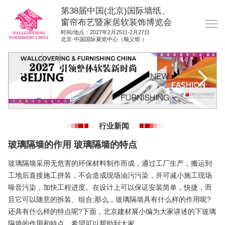
第38届中国(北京)国际墙纸、
窗帘布艺暨家居软装饰博览会
时间/地点：2027年2月25日-2月27日
北京·中国国际展览中心（顺义馆 ）
网站首页
展商服务
观众服务
展位图纸
行业新闻
资料下载
玻璃隔墙的作用 玻璃隔墙的特点
展位申请
玻璃隔墙采用无危害的环保材料制作而成，通过工厂生产，搬运到
集团展会
工地后直接施工拼装，不会造成现场油污污染，并可减小施工现场
噪音污染，加快工程进度。在设计上可以保证安装简单，快捷，而
参展联络
且它可以随意的拆装、组合;那么，玻璃隔墙具有什么样的作用呢?
还具有什么样的特点呢?下面，北京建材展小编为大家讲述的下玻璃
隔墙的作用和特点，希望可以帮助到大家。