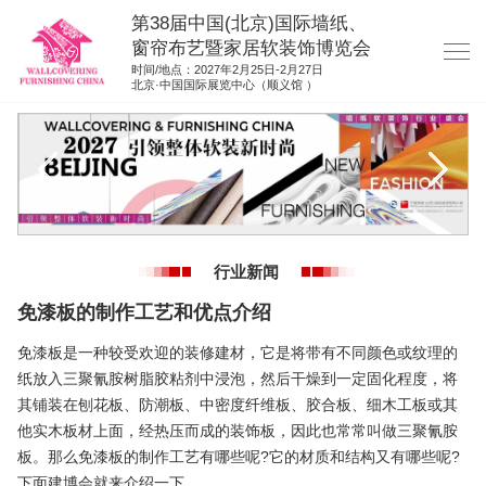
第38届中国(北京)国际墙纸、
窗帘布艺暨家居软装饰博览会
时间/地点：2027年2月25日-2月27日
北京·中国国际展览中心（顺义馆 ）
网站首页
展商服务
观众服务
展位图纸
行业新闻
资料下载
免漆板的制作工艺和优点介绍
展位申请
免漆板是一种较受欢迎的装修建材，它是将带有不同颜色或纹理的
集团展会
纸放入三聚氰胺树脂胶粘剂中浸泡，然后干燥到一定固化程度，将
其铺装在刨花板、防潮板、中密度纤维板、胶合板、细木工板或其
参展联络
他实木板材上面，经热压而成的装饰板，因此也常常叫做三聚氰胺
板。那么免漆板的制作工艺有哪些呢?它的材质和结构又有哪些呢?
下面建博会就来介绍一下。