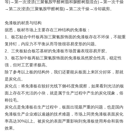
等)→第一次浸渍(三聚氰胺甲醛树脂和脲醛树脂混合)→第一次干燥
→第二次浸渍(三聚氰胺甲醛树脂)→第二次干燥→冷却裁剪。
免漆板的材质与结构
据悉，板材市场上主要存在三种结构的免漆板：
1、板芯贴合中纤板再加三聚氰胺饰面的免漆板存在不环保，不能重
复持钉，内应力不平衡从而导致很容易变形的问题。
2、三夹板贴合板芯基材的免漆板市场普遍表现容易开胶。
3、板芯加中板再贴三聚氰胺饰面的免漆板虽然胶合性高，稳定性
强，但对工艺要求极高。
除了参考以上板的结构外，我们还要能从板面上来区分好坏，那就
是炭化点。
炭化点：将免漆板在较好光线下侧45度角观察，如果看到光洁的板
面上存在不光洁的小块，就是属于生产过程中产生的炭化现象，俗
称拉毛。
炭化点是免漆板在生产过程中，板面出现最严重的问题，也是国内
免漆板生产企业难以逾越的技术难题，市场上同类免漆板表面炭化
率高达30%以上。被炭化的表面严重影响到免漆板使用寿命和装饰
效果。