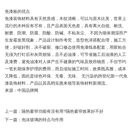
免漆板的优点
免漆装饰材料具有天然质感，木纹清晰，可以与原木比美，世界上
流行的木种应有尽有，且产品表面无色差，具有离火自熄、耐洗、
耐磨、防潮、防腐、防酸、防碱、不粘灰尘、 不因为墙体潮湿而产
生发霉发黑现象，产品设计制作考究，造型色泽搭配合理，施工方
便，好锯好割，决不破裂、修口修边使用免漆线条配套，用胶粘合
无须为打钉后补灰而烦恼，且不必油漆，可节省施工后油漆的人工
及漆费，避免油漆对人体产生不健康的气味及致癌物质，不但节约
一笔长期保养护理的费用，而且缩短施工时间，效果既高雅，成本
又降低，因此是绿色环保、无毒、无味、 无污染的跨世纪新一代免
漆装饰材料，产品以其高档实惠来领导装饰材料新潮流。
来源：中国品牌网
上一篇：隔热窗帘功能有没有用?隔热窗帘效果好不好
下一篇：泡沫玻璃的特点与作用